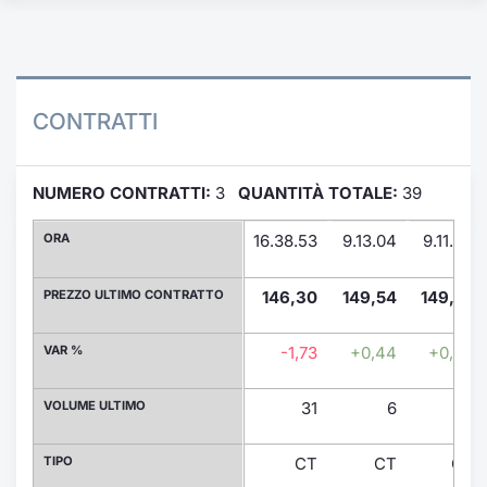
Formaz
Specific
Statisti
Avvisi
CONTRATTI
Market
NUMERO CONTRATTI:
3
QUANTITÀ TOTALE:
39
KID
ORA
16.38.53
9.13.04
9.11.42
PREZZO ULTIMO CONTRATTO
146,30
149,54
149,52
VAR %
-1,73
+0,44
+0,43
VOLUME ULTIMO
31
6
2
TIPO
CT
CT
CT