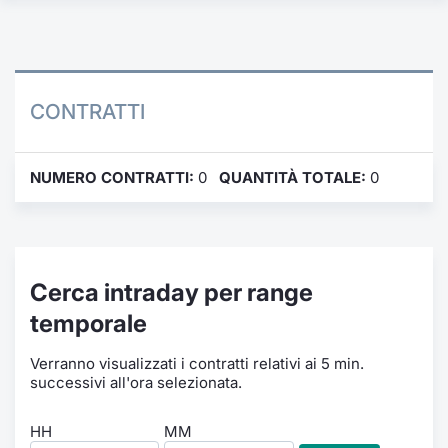
Formaz
Specific
Statisti
Avvisi
CONTRATTI
Market
NUMERO CONTRATTI:
0
QUANTITÀ TOTALE:
0
KID
Cerca intraday per range
temporale
Verranno visualizzati i contratti relativi ai 5 min.
successivi all'ora selezionata.
HH
MM