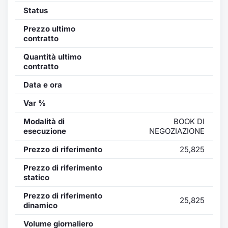
Formaz
Status
Specific
Prezzo ultimo
Statisti
contratto
Avvisi
Quantità ultimo
contratto
Market
Data e ora
KID
Var %
Modalità di
BOOK DI
esecuzione
NEGOZIAZIONE
Prezzo di riferimento
25,825
Prezzo di riferimento
statico
Prezzo di riferimento
25,825
dinamico
Volume giornaliero