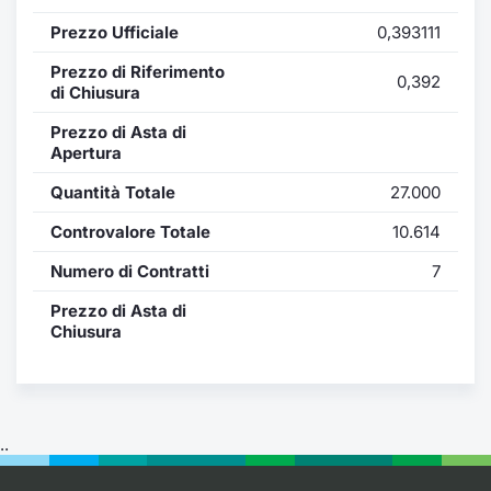
Formaz
Prezzo Ufficiale
0,393111
Specific
Statisti
Prezzo di Riferimento
0,392
Avvisi
di Chiusura
Prezzo di Asta di
Market
Apertura
Quantità Totale
27.000
KID
Controvalore Totale
10.614
Numero di Contratti
7
Prezzo di Asta di
Chiusura
..