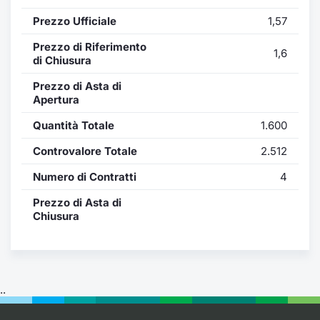
Formaz
Prezzo Ufficiale
1,57
Specific
Statisti
Prezzo di Riferimento
1,6
Avvisi
di Chiusura
Prezzo di Asta di
Market
Apertura
Quantità Totale
1.600
KID
Controvalore Totale
2.512
Numero di Contratti
4
Prezzo di Asta di
Chiusura
..