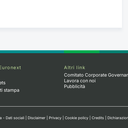
Euronext
Altri link
Comitato Corporate Governa
Lavora con noi
ets
Pubblicità
ti stampa
 - Dati sociali
|
Disclaimer
|
Privacy
|
Cookie policy
|
Credits
|
Dichiarazion