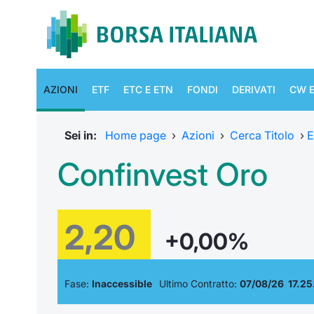
AZIONI
ETF
ETC E ETN
FONDI
DERIVATI
CW E
Sei in:
Home page
›
Azioni
›
Cerca Titolo
›
E
Confinvest Oro
2,20
+0,00%
Fase:
Inaccessible
Ultimo Contratto:
07/08/26 17.25