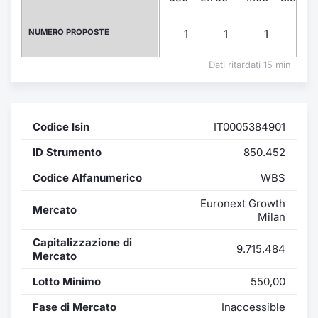
Formaz
Specific
NUMERO PROPOSTE
1
1
1
1
Statisti
Avvisi
Dati ritardati 15 min
Market
Codice Isin
IT0005384901
KID
ID Strumento
850.452
Codice Alfanumerico
WBS
Euronext Growth
Mercato
Milan
Capitalizzazione di
9.715.484
Mercato
Lotto Minimo
550,00
Fase di Mercato
Inaccessible