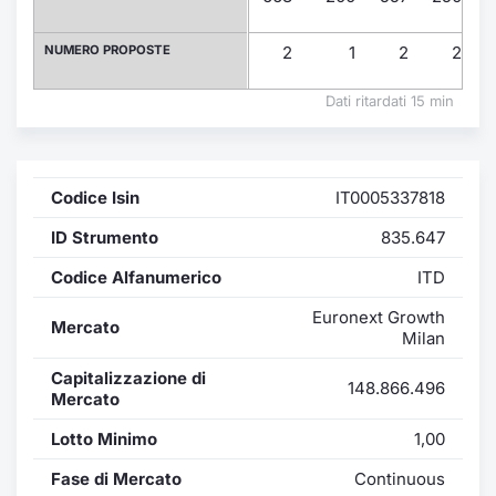
Formaz
Specific
NUMERO PROPOSTE
2
1
2
2
Statisti
Avvisi
Dati ritardati 15 min
Market
Codice Isin
IT0005337818
KID
ID Strumento
835.647
Codice Alfanumerico
ITD
Euronext Growth
Mercato
Milan
Capitalizzazione di
148.866.496
Mercato
Lotto Minimo
1,00
Fase di Mercato
Continuous