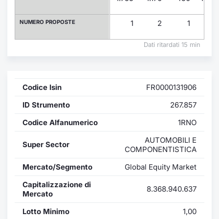
Formaz
Specific
NUMERO PROPOSTE
1
2
1
1
Statisti
Avvisi
Dati ritardati 15 min
Market
Codice Isin
FR0000131906
KID
ID Strumento
267.857
Codice Alfanumerico
1RNO
AUTOMOBILI E
Super Sector
COMPONENTISTICA
Mercato/Segmento
Global Equity Market
Capitalizzazione di
8.368.940.637
Mercato
Lotto Minimo
1,00