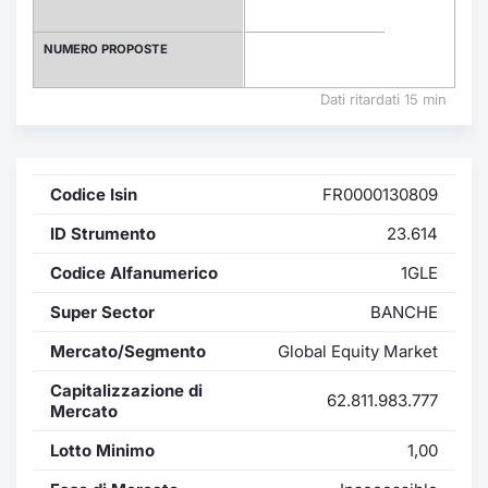
Formaz
Specific
NUMERO PROPOSTE
Statisti
Avvisi
Dati ritardati 15 min
Market
Codice Isin
FR0000130809
KID
ID Strumento
23.614
Codice Alfanumerico
1GLE
Super Sector
BANCHE
Mercato/Segmento
Global Equity Market
Capitalizzazione di
62.811.983.777
Mercato
Lotto Minimo
1,00