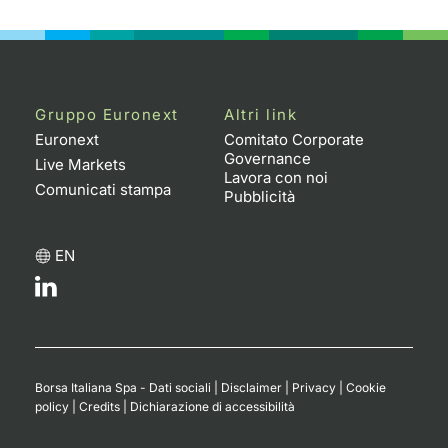
Emittenti e Operatori
Notizie e Formazione
Docume
Per emit
Docume
Dividen
KID/PRI
Notizie
Servizi 
Formazione
Chi siamo
Listed 
Docume
Formazi
BTP Min
Listing
Statisti
Dati di
Milan
Gruppo Euronext
Altri link
Calenda
Formazi
BONO Mi
Material
Analisi 
Euronext
Comitato Corporate
Segmen
Governance
Live Markets
Lavora con noi
IPO e M
OAT Min
Intermed
Comunicati stampa
Mercato
Pubblicità
Cambi
BUND Mi
Mifid 2
BTP
EN
MiFID 2
BTP Min
Regolam
Market M
Speciali
Opzioni
Academ
RFQ
Opzioni 
Borsa Italiana Spa - Dati sociali
|
Disclaimer
|
Privacy
|
Cookie
Spread 
policy
|
Credits
|
Dichiarazione di accessibilità
Indicato