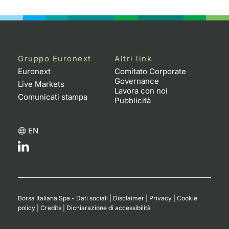
Emittenti e Operatori
Notizie e Formazione
Docume
Per emit
Docume
Dividen
KID/PRI
Notizie
Servizi 
Formazione
Chi siamo
Listed 
Docume
Formazi
BTP Min
Listing
Statisti
Dati di
Milan
Gruppo Euronext
Altri link
Calenda
Formazi
BONO Mi
Material
Analisi 
Euronext
Comitato Corporate
Segmen
Governance
Live Markets
Lavora con noi
IPO e M
OAT Min
Intermed
Comunicati stampa
Mercato
Pubblicità
Cambi
BUND Mi
Mifid 2
BTP
EN
MiFID 2
BTP Min
Regolam
Market M
Speciali
Opzioni
Academ
RFQ
Opzioni 
Borsa Italiana Spa - Dati sociali
|
Disclaimer
|
Privacy
|
Cookie
Spread 
policy
|
Credits
|
Dichiarazione di accessibilità
Indicato