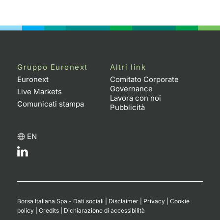
Emittenti e Operatori
Notizie e Formazione
Docume
Per emit
Docume
Dividen
KID/PRI
Notizie
Servizi 
Formazione
Chi siamo
Listed 
Docume
Formazi
BTP Min
Listing
Statisti
Dati di
Milan
Calenda
Formazi
BONO Mi
Material
Analisi 
Gruppo Euronext
Altri link
Segmen
Euronext
Comitato Corporate
Governance
IPO e M
OAT Min
Intermed
Live Markets
Mercato
Lavora con noi
Comunicati stampa
Pubblicità
Cambi
BUND Mi
Mifid 2
BTP
EN
MiFID 2
BTP Min
Regolam
Market M
Speciali
Opzioni
Academ
RFQ
Opzioni 
Spread 
Borsa Italiana Spa - Dati sociali
|
Disclaimer
|
Privacy
|
Cookie
policy
|
Credits
|
Dichiarazione di accessibilità
Indicato