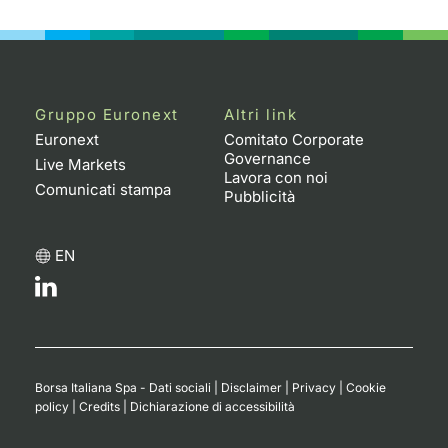
Emittenti e Operatori
Notizie e Formazione
Docume
Per emit
Docume
Dividen
KID/PRI
Notizie
Servizi 
Formazione
Chi siamo
Listed 
Docume
Formazi
BTP Min
Listing
Statisti
Dati di
Milan
Gruppo Euronext
Altri link
Calenda
Formazi
BONO Mi
Material
Analisi 
Euronext
Comitato Corporate
Segmen
Governance
Live Markets
Lavora con noi
IPO e M
OAT Min
Intermed
Comunicati stampa
Mercato
Pubblicità
Cambi
BUND Mi
Mifid 2
BTP
EN
MiFID 2
BTP Min
Regolam
Market M
Speciali
Opzioni
Academ
RFQ
Opzioni 
Borsa Italiana Spa - Dati sociali
|
Disclaimer
|
Privacy
|
Cookie
Spread 
policy
|
Credits
|
Dichiarazione di accessibilità
Indicato