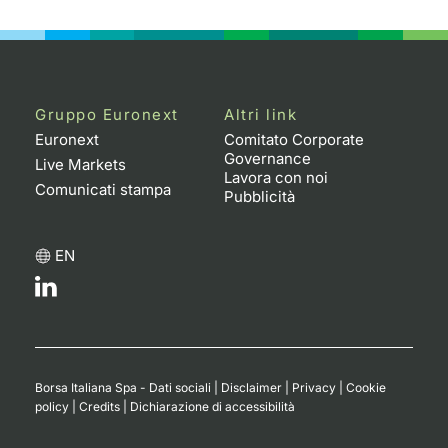
Emittenti e Operatori
Notizie e Formazione
Docume
Per emit
Docume
Dividen
KID/PRI
Notizie
Servizi 
Formazione
Chi siamo
Listed 
Docume
Formazi
BTP Min
Listing
Statisti
Dati di
Milan
Gruppo Euronext
Altri link
Calenda
Formazi
BONO Mi
Material
Analisi 
Euronext
Comitato Corporate
Segmen
Governance
Live Markets
Lavora con noi
IPO e M
OAT Min
Intermed
Comunicati stampa
Mercato
Pubblicità
Cambi
BUND Mi
Mifid 2
BTP
EN
MiFID 2
BTP Min
Regolam
Market M
Speciali
Opzioni
Academ
RFQ
Opzioni 
Borsa Italiana Spa - Dati sociali
|
Disclaimer
|
Privacy
|
Cookie
Spread 
policy
|
Credits
|
Dichiarazione di accessibilità
Indicato