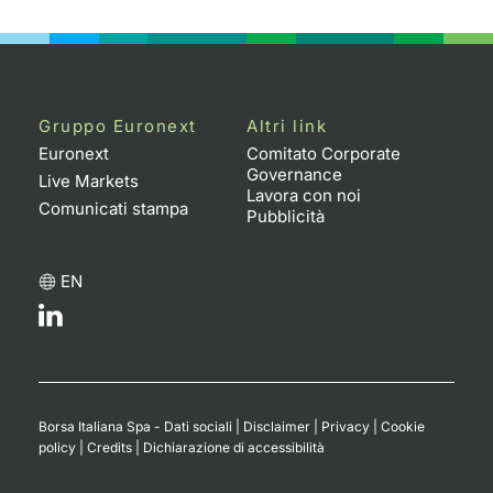
Emittenti e Operatori
Notizie e Formazione
Docume
Per emit
Docume
Dividen
KID/PRI
Notizie
Servizi 
Formazione
Chi siamo
Listed 
Docume
Formazi
BTP Min
Listing
Statisti
Dati di
Milan
Gruppo Euronext
Altri link
Calenda
Formazi
BONO Mi
Material
Analisi 
Euronext
Comitato Corporate
Segmen
Governance
Live Markets
Lavora con noi
IPO e M
OAT Min
Intermed
Comunicati stampa
Mercato
Pubblicità
Cambi
BUND Mi
Mifid 2
BTP
EN
MiFID 2
BTP Min
Regolam
Market M
Speciali
Opzioni
Academ
RFQ
Opzioni 
Borsa Italiana Spa - Dati sociali
|
Disclaimer
|
Privacy
|
Cookie
Spread 
policy
|
Credits
|
Dichiarazione di accessibilità
Indicato