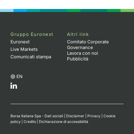
Emittenti e Operatori
Notizie e Formazione
Docume
Per emit
Docume
Dividen
KID/PRI
Notizie
Servizi 
Formazione
Chi siamo
Listed 
Docume
Formazi
BTP Min
Listing
Statisti
Dati di
Milan
Gruppo Euronext
Altri link
Calenda
Formazi
BONO Mi
Material
Analisi 
Euronext
Comitato Corporate
Segmen
Governance
Live Markets
Lavora con noi
IPO e M
OAT Min
Intermed
Comunicati stampa
Mercato
Pubblicità
Cambi
BUND Mi
Mifid 2
BTP
EN
MiFID 2
BTP Min
Regolam
Market M
Speciali
Opzioni
Academ
RFQ
Opzioni 
Borsa Italiana Spa - Dati sociali
|
Disclaimer
|
Privacy
|
Cookie
Spread 
policy
|
Credits
|
Dichiarazione di accessibilità
Indicato