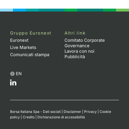
Emittenti e Operatori
Notizie e Formazione
Docume
Per emit
Docume
Dividen
KID/PRI
Notizie
Servizi 
Formazione
Chi siamo
Listed 
Docume
Formazi
BTP Min
Listing
Statisti
Dati di
Milan
Gruppo Euronext
Altri link
Calenda
Formazi
BONO Mi
Material
Analisi 
Euronext
Comitato Corporate
Segmen
Governance
Live Markets
Lavora con noi
IPO e M
OAT Min
Intermed
Comunicati stampa
Mercato
Pubblicità
Cambi
BUND Mi
Mifid 2
BTP
EN
MiFID 2
BTP Min
Regolam
Market M
Speciali
Opzioni
Academ
RFQ
Opzioni 
Borsa Italiana Spa - Dati sociali
|
Disclaimer
|
Privacy
|
Cookie
Spread 
policy
|
Credits
|
Dichiarazione di accessibilità
Indicato