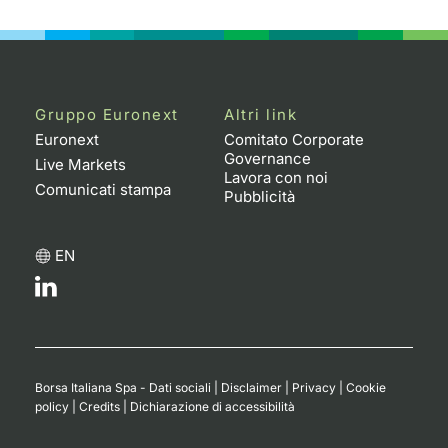
Emittenti e Operatori
Notizie e Formazione
Docume
Per emit
Docume
Dividen
KID/PRI
Notizie
Servizi 
Formazione
Chi siamo
Listed 
Docume
Formazi
BTP Min
Listing
Statisti
Dati di
Milan
Gruppo Euronext
Altri link
Calenda
Formazi
BONO Mi
Material
Analisi 
Euronext
Comitato Corporate
Segmen
Governance
Live Markets
Lavora con noi
IPO e M
OAT Min
Intermed
Comunicati stampa
Mercato
Pubblicità
Cambi
BUND Mi
Mifid 2
BTP
EN
MiFID 2
BTP Min
Regolam
Market M
Speciali
Opzioni
Academ
RFQ
Opzioni 
Borsa Italiana Spa - Dati sociali
|
Disclaimer
|
Privacy
|
Cookie
Spread 
policy
|
Credits
|
Dichiarazione di accessibilità
Indicato