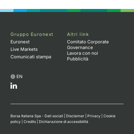
Emittenti e Operatori
Notizie e Formazione
Docume
Per emit
Docume
Dividen
KID/PRI
Notizie
Servizi 
Formazione
Chi siamo
Listed 
Docume
Formazi
BTP Min
Listing
Statisti
Dati di
Milan
Gruppo Euronext
Altri link
Calenda
Formazi
BONO Mi
Material
Analisi 
Euronext
Comitato Corporate
Segmen
Governance
Live Markets
Lavora con noi
IPO e M
OAT Min
Intermed
Comunicati stampa
Mercato
Pubblicità
Cambi
BUND Mi
Mifid 2
BTP
EN
MiFID 2
BTP Min
Regolam
Market M
Speciali
Opzioni
Academ
RFQ
Opzioni 
Borsa Italiana Spa - Dati sociali
|
Disclaimer
|
Privacy
|
Cookie
Spread 
policy
|
Credits
|
Dichiarazione di accessibilità
Indicato