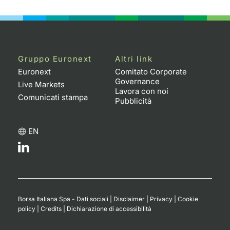
Emittenti e Operatori
Notizie e Formazione
Docume
Per emit
Docume
Dividen
KID/PRI
Notizie
Servizi 
Formazione
Chi siamo
Listed 
Docume
Formazi
BTP Min
Listing
Statisti
Dati di
Milan
Gruppo Euronext
Altri link
Calenda
Formazi
BONO Mi
Material
Analisi 
Euronext
Comitato Corporate
Segmen
Governance
Live Markets
Lavora con noi
IPO e M
OAT Min
Intermed
Comunicati stampa
Mercato
Pubblicità
Cambi
BUND Mi
Mifid 2
BTP
EN
MiFID 2
BTP Min
Regolam
Market M
Speciali
Opzioni
Academ
RFQ
Opzioni 
Borsa Italiana Spa - Dati sociali
|
Disclaimer
|
Privacy
|
Cookie
Spread 
policy
|
Credits
|
Dichiarazione di accessibilità
Indicato