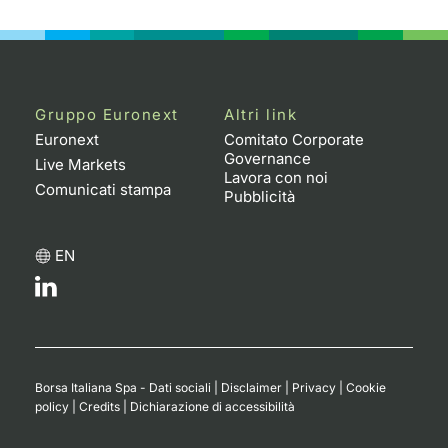
Emittenti e Operatori
Notizie e Formazione
Docume
Per emit
Docume
Dividen
KID/PRI
Notizie
Servizi 
Formazione
Chi siamo
Listed 
Docume
Formazi
BTP Min
Listing
Statisti
Dati di
Milan
Gruppo Euronext
Altri link
Calenda
Formazi
BONO Mi
Material
Analisi 
Euronext
Comitato Corporate
Segmen
Governance
Live Markets
Lavora con noi
IPO e M
OAT Min
Intermed
Comunicati stampa
Mercato
Pubblicità
Cambi
BUND Mi
Mifid 2
BTP
EN
MiFID 2
BTP Min
Regolam
Market M
Speciali
Opzioni
Academ
RFQ
Opzioni 
Borsa Italiana Spa - Dati sociali
|
Disclaimer
|
Privacy
|
Cookie
Spread 
policy
|
Credits
|
Dichiarazione di accessibilità
Indicato