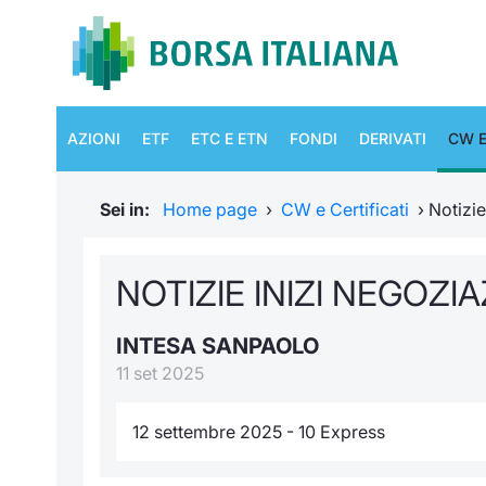
AZIONI
ETF
ETC E ETN
FONDI
DERIVATI
CW E
Sei in:
Home page
›
CW e Certificati
›
Notizi
NOTIZIE INIZI NEGOZI
INTESA SANPAOLO
11 set 2025
12 settembre 2025 - 10 Express