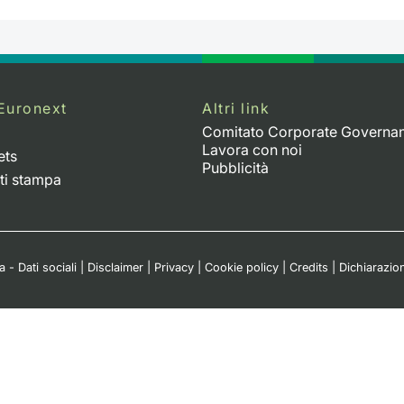
Euronext
Altri link
Comitato Corporate Governa
Lavora con noi
ets
Pubblicità
ti stampa
 - Dati sociali
|
Disclaimer
|
Privacy
|
Cookie policy
|
Credits
|
Dichiarazion