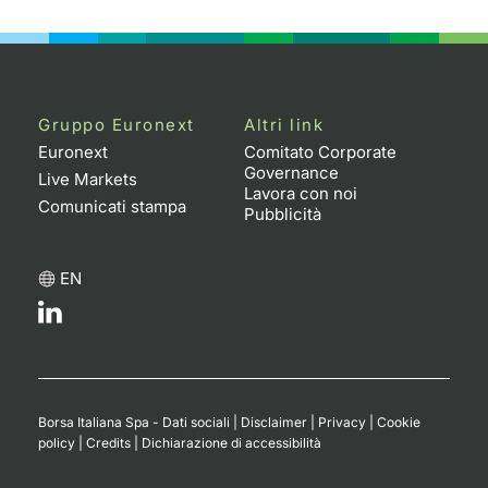
Emittenti e Operatori
Notizie e Formazione
Docume
Per emit
Docume
Dividen
KID/PRI
Notizie
Servizi 
Formazione
Chi siamo
Listed 
Docume
Formazi
BTP Min
Listing
Statisti
Dati di
Milan
Gruppo Euronext
Altri link
Calenda
Formazi
BONO Mi
Material
Analisi 
Euronext
Comitato Corporate
Segmen
Governance
Live Markets
Lavora con noi
IPO e M
OAT Min
Intermed
Comunicati stampa
Mercato
Pubblicità
Cambi
BUND Mi
Mifid 2
BTP
EN
MiFID 2
BTP Min
Regolam
Market M
Speciali
Opzioni
Academ
RFQ
Opzioni 
Borsa Italiana Spa - Dati sociali
|
Disclaimer
|
Privacy
|
Cookie
Spread 
policy
|
Credits
|
Dichiarazione di accessibilità
Indicato