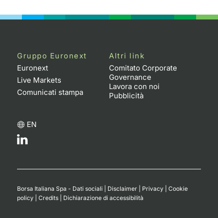
Emittenti e Operatori
Notizie e Formazione
Docume
Per emit
Docume
Dividen
KID/PRI
Notizie
Servizi 
Formazione
Chi siamo
Listed 
Docume
Formazi
BTP Min
Listing
Statisti
Dati di
Milan
Gruppo Euronext
Altri link
Calenda
Formazi
BONO Mi
Material
Analisi 
Euronext
Comitato Corporate
Segmen
Governance
Live Markets
Lavora con noi
IPO e M
OAT Min
Intermed
Comunicati stampa
Mercato
Pubblicità
Cambi
BUND Mi
Mifid 2
BTP
EN
MiFID 2
BTP Min
Regolam
Market M
Speciali
Opzioni
Academ
RFQ
Opzioni 
Borsa Italiana Spa - Dati sociali
|
Disclaimer
|
Privacy
|
Cookie
Spread 
policy
|
Credits
|
Dichiarazione di accessibilità
Indicato