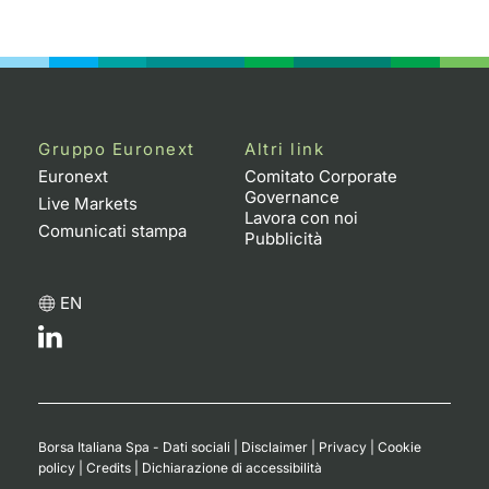
Emittenti e Operatori
Notizie e Formazione
Docume
Per emit
Docume
Dividen
KID/PRI
Notizie
Servizi 
Formazione
Chi siamo
Listed 
Docume
Formazi
BTP Min
Listing
Statisti
Dati di
Milan
Calenda
Formazi
BONO Mi
Material
Analisi 
Gruppo Euronext
Altri link
Segmen
Euronext
Comitato Corporate
Governance
IPO e M
OAT Min
Intermed
Live Markets
Mercato
Lavora con noi
Comunicati stampa
Pubblicità
Cambi
BUND Mi
Mifid 2
BTP
EN
MiFID 2
BTP Min
Regolam
Market M
Speciali
Opzioni
Academ
RFQ
Opzioni 
Spread 
Borsa Italiana Spa - Dati sociali
|
Disclaimer
|
Privacy
|
Cookie
policy
|
Credits
|
Dichiarazione di accessibilità
Indicato