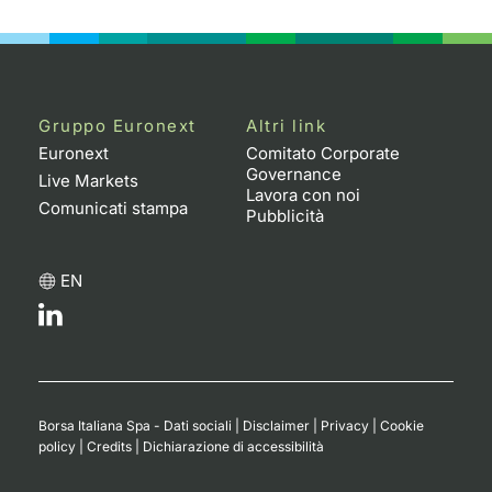
Emittenti e Operatori
Notizie e Formazione
Docume
Per emit
Docume
Dividen
KID/PRI
Notizie
Servizi 
Formazione
Chi siamo
Listed 
Docume
Formazi
BTP Min
Listing
Statisti
Dati di
Milan
Gruppo Euronext
Altri link
Calenda
Formazi
BONO Mi
Material
Analisi 
Euronext
Comitato Corporate
Segmen
Governance
Live Markets
Lavora con noi
IPO e M
OAT Min
Intermed
Comunicati stampa
Mercato
Pubblicità
Cambi
BUND Mi
Mifid 2
BTP
EN
MiFID 2
BTP Min
Regolam
Market M
Speciali
Opzioni
Academ
RFQ
Opzioni 
Borsa Italiana Spa - Dati sociali
|
Disclaimer
|
Privacy
|
Cookie
Spread 
policy
|
Credits
|
Dichiarazione di accessibilità
Indicato