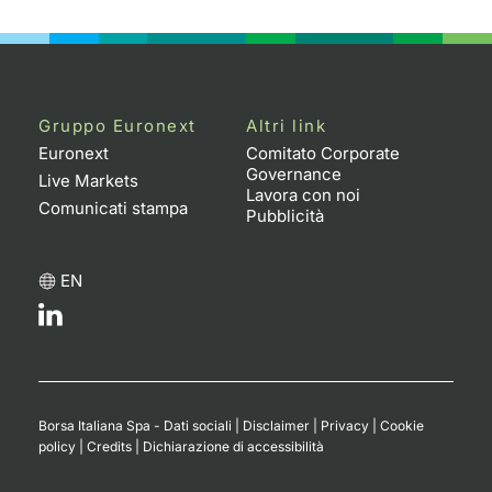
Emittenti e Operatori
Notizie e Formazione
Docume
Per emit
Docume
Dividen
KID/PRI
Notizie
Servizi 
Formazione
Chi siamo
Listed 
Docume
Formazi
BTP Min
Listing
Statisti
Dati di
Milan
Gruppo Euronext
Altri link
Calenda
Formazi
BONO Mi
Material
Analisi 
Euronext
Comitato Corporate
Segmen
Governance
Live Markets
Lavora con noi
IPO e M
OAT Min
Intermed
Comunicati stampa
Mercato
Pubblicità
Cambi
BUND Mi
Mifid 2
BTP
EN
MiFID 2
BTP Min
Regolam
Market M
Speciali
Opzioni
Academ
RFQ
Opzioni 
Borsa Italiana Spa - Dati sociali
|
Disclaimer
|
Privacy
|
Cookie
Spread 
policy
|
Credits
|
Dichiarazione di accessibilità
Indicato