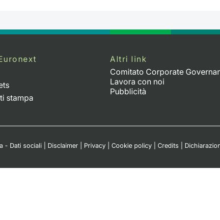
Euronext
Altri link
Comitato Corporate Governa
Lavora con noi
ets
Pubblicità
ti stampa
 - Dati sociali
|
Disclaimer
|
Privacy
|
Cookie policy
|
Credits
|
Dichiarazion