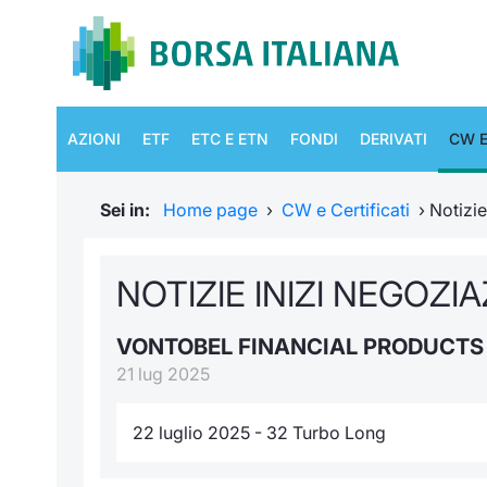
AZIONI
ETF
ETC E ETN
FONDI
DERIVATI
CW E
Sei in:
Home page
›
CW e Certificati
›
Notizi
NOTIZIE INIZI NEGOZI
VONTOBEL FINANCIAL PRODUCT
21 lug 2025
22 luglio 2025 - 32 Turbo Long