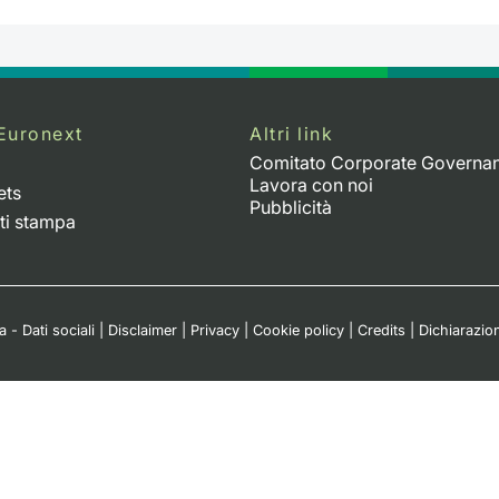
Euronext
Altri link
Comitato Corporate Governa
Lavora con noi
ets
Pubblicità
ti stampa
 - Dati sociali
|
Disclaimer
|
Privacy
|
Cookie policy
|
Credits
|
Dichiarazion