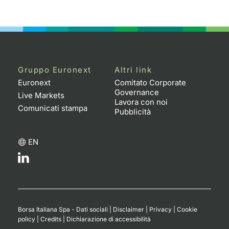
Emittenti e Operatori
Notizie e Formazione
Docume
Per emit
Docume
Dividen
KID/PRI
Notizie
Servizi 
Formazione
Chi siamo
Listed 
Docume
Formazi
BTP Min
Listing
Statisti
Dati di
Milan
Calenda
Formazi
BONO Mi
Material
Analisi 
Gruppo Euronext
Altri link
Segmen
Euronext
Comitato Corporate
Governance
IPO e M
OAT Min
Intermed
Live Markets
Mercato
Lavora con noi
Comunicati stampa
Pubblicità
Cambi
BUND Mi
Mifid 2
BTP
EN
MiFID 2
BTP Min
Regolam
Market M
Speciali
Opzioni
Academ
RFQ
Opzioni 
Spread 
Borsa Italiana Spa - Dati sociali
|
Disclaimer
|
Privacy
|
Cookie
policy
|
Credits
|
Dichiarazione di accessibilità
Indicato