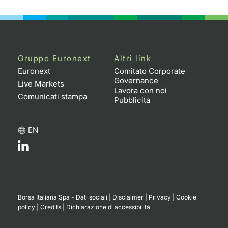
Emittenti e Operatori
Notizie e Formazione
Docume
Per emit
Docume
Dividen
KID/PRI
Notizie
Servizi 
Formazione
Chi siamo
Listed 
Docume
Formazi
BTP Min
Listing
Statisti
Dati di
Milan
Gruppo Euronext
Altri link
Calenda
Formazi
BONO Mi
Material
Analisi 
Euronext
Comitato Corporate
Segmen
Governance
Live Markets
Lavora con noi
IPO e M
OAT Min
Intermed
Comunicati stampa
Mercato
Pubblicità
Cambi
BUND Mi
Mifid 2
BTP
EN
MiFID 2
BTP Min
Regolam
Market M
Speciali
Opzioni
Academ
RFQ
Opzioni 
Borsa Italiana Spa - Dati sociali
|
Disclaimer
|
Privacy
|
Cookie
Spread 
policy
|
Credits
|
Dichiarazione di accessibilità
Indicato