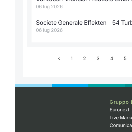
06 lug 2026
Societe Generale Effekten - 54 T
06 lug 2026
1
2
3
4
5
Gruppo 
Euronext
Live Mark
Comunica