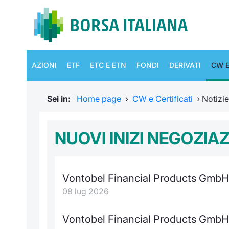
AZIONI
ETF
ETC E ETN
FONDI
DERIVATI
CW E
Sei in:
Home page
›
CW e Certificati
›
Notizi
NUOVI INIZI NEGOZIA
Vontobel Financial Products GmbH
08 lug 2026
Vontobel Financial Products GmbH -