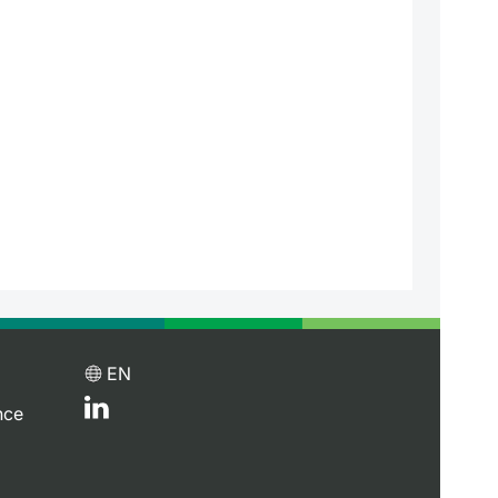
EN
nce