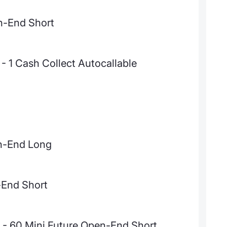
n-End Short
 Cash Collect Autocallable
en-End Long
-End Short
 - 60 Mini Future Open-End Short