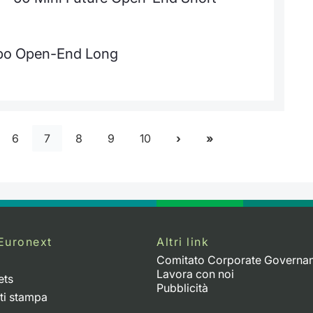
urbo Open-End Long
6
7
8
9
10
Euronext
Altri link
Comitato Corporate Governa
Lavora con noi
ets
Pubblicità
ti stampa