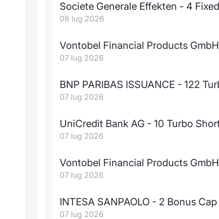
Societe Generale Effekten - 4 Fixed
08 lug 2026
Vontobel Financial Products GmbH -
07 lug 2026
BNP PARIBAS ISSUANCE - 122 Tur
07 lug 2026
UniCredit Bank AG - 10 Turbo Shor
07 lug 2026
Vontobel Financial Products GmbH
07 lug 2026
INTESA SANPAOLO - 2 Bonus Cap
07 lug 2026