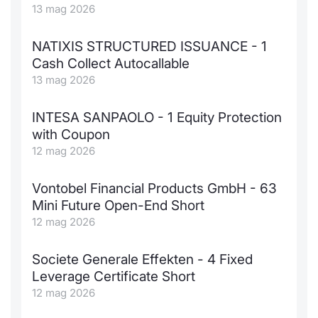
13 mag 2026
Emittenti e Operatori
Notizie e Formazione
Docume
Per emit
Docume
Dividen
KID/PRI
Notizie
Servizi 
NATIXIS STRUCTURED ISSUANCE - 1
Formazione
Chi siamo
Listed 
Docume
Formazi
BTP Min
Listing
Statisti
Dati di
Cash Collect Autocallable
Milan
13 mag 2026
Calenda
Formazi
BONO Mi
Material
Analisi 
Segmen
INTESA SANPAOLO - 1 Equity Protection
IPO e M
OAT Min
Intermed
with Coupon
Mercato
12 mag 2026
Cambi
BUND Mi
Mifid 2
BTP
Vontobel Financial Products GmbH - 63
MiFID 2
BTP Min
Regolam
Mini Future Open-End Short
Market M
12 mag 2026
Speciali
Opzioni
Academ
RFQ
Societe Generale Effekten - 4 Fixed
Opzioni 
Leverage Certificate Short
Spread 
12 mag 2026
Indicato