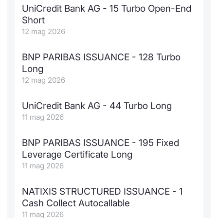
Formaz
UniCredit Bank AG - 15 Turbo Open-End
Specific
Short
Statisti
12 mag 2026
Avvisi
BNP PARIBAS ISSUANCE - 128 Turbo
Market
Long
12 mag 2026
KID
UniCredit Bank AG - 44 Turbo Long
11 mag 2026
BNP PARIBAS ISSUANCE - 195 Fixed
Leverage Certificate Long
11 mag 2026
NATIXIS STRUCTURED ISSUANCE - 1
Cash Collect Autocallable
11 mag 2026