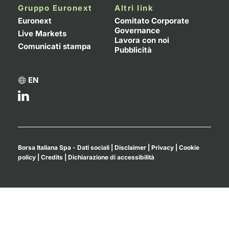
Formazione
Gruppo Euronext
Altri link
Specific
Euronext
Comitato Corporate
Statistiche del Mercato
Governance
Live Markets
Lavora con noi
Avvisi
Comunicati stampa
Pubblicità
Market
EN
KID
Borsa Italiana Spa - Dati sociali
|
Disclaimer
|
Privacy
|
Cookie
policy
|
Credits
|
Dichiarazione di accessibilità