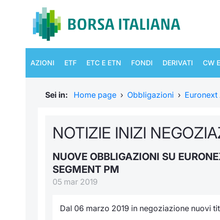
AZIONI
ETF
ETC E ETN
FONDI
DERIVATI
CW E
Sei in:
Home page
›
Obbligazioni
›
Euronext
NOTIZIE INIZI NEGOZI
NUOVE OBBLIGAZIONI SU EURONE
SEGMENT PM
05 mar 2019
Dal 06 marzo 2019 in negoziazione nuovi tito