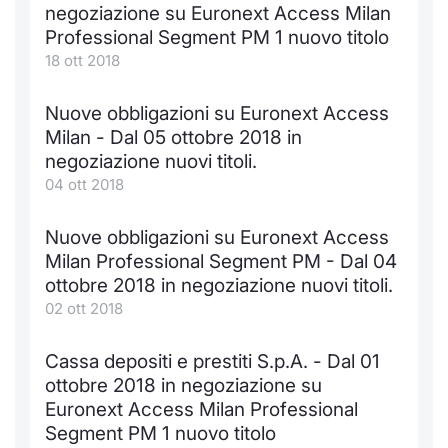
negoziazione su Euronext Access Milan
KID/PRIIPs
Notizie e Formazione
Docume
Per emit
Docume
Dividen
Emittent
Notizie
Servizi 
Professional Segment PM 1 nuovo titolo
18 ott 2018
Listing Sponsor Euronext Access
Chi siamo
Listed 
Docume
Formazi
BTP Min
Formaz
Statisti
Dati di
Milan
Nuove obbligazioni su Euronext Access
Calenda
Formazi
BONO Mi
Material
Analisi 
Milan - Dal 05 ottobre 2018 in
Segmento ESG
negoziazione nuovi titoli.
IPO e M
OAT Min
Intermed
04 ott 2018
Mercato Fixed Income
Cambi
BUND Mi
Mifid 2
Nuove obbligazioni su Euronext Access
BTP
Milan Professional Segment PM - Dal 04
MiFID 2
BTP Min
Regolam
ottobre 2018 in negoziazione nuovi titoli.
Market Maker, Liquidity provider e
02 ott 2018
Specialist
Opzioni
Academ
RFQ
Cassa depositi e prestiti S.p.A. - Dal 01
Opzioni 
ottobre 2018 in negoziazione su
Spread Europei
Euronext Access Milan Professional
Indicato
Segment PM 1 nuovo titolo