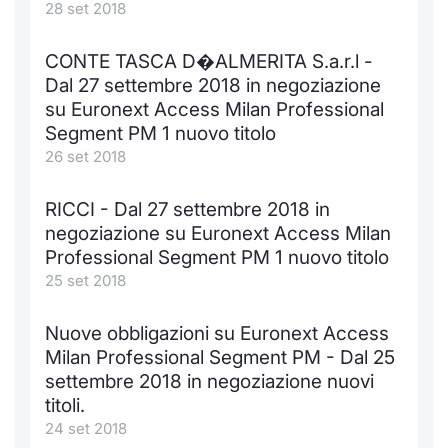
Formazione
28 set 2018
Specific
Statistiche del Mercato
CONTE TASCA D�ALMERITA S.a.r.l -
Avvisi
Dal 27 settembre 2018 in negoziazione
su Euronext Access Milan Professional
Segment PM 1 nuovo titolo
Market
26 set 2018
KID
RICCI - Dal 27 settembre 2018 in
negoziazione su Euronext Access Milan
Professional Segment PM 1 nuovo titolo
25 set 2018
Nuove obbligazioni su Euronext Access
Milan Professional Segment PM - Dal 25
settembre 2018 in negoziazione nuovi
titoli.
24 set 2018