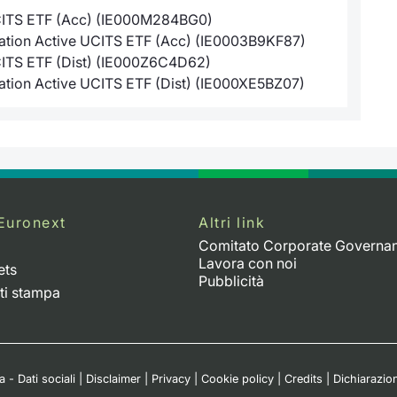
UCITS ETF (Acc) (IE000M284BG0)
ration Active UCITS ETF (Acc) (IE0003B9KF87)
CITS ETF (Dist) (IE000Z6C4D62)
ation Active UCITS ETF (Dist) (IE000XE5BZ07)
Euronext
Altri link
Comitato Corporate Governa
Lavora con noi
ets
Pubblicità
ti stampa
 - Dati sociali
|
Disclaimer
|
Privacy
|
Cookie policy
|
Credits
|
Dichiarazion