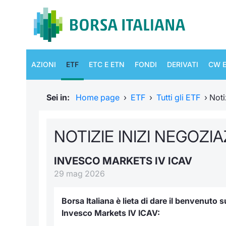
AZIONI
ETF
ETC E ETN
FONDI
DERIVATI
CW E
Sei in:
Home page
›
ETF
›
Tutti gli ETF
›
Noti
NOTIZIE INIZI NEGOZI
INVESCO MARKETS IV ICAV
29 mag 2026
Borsa Italiana è lieta di dare il benvenuto
Invesco Markets IV ICAV: