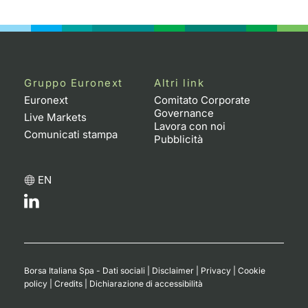
Emittenti e Operatori
Notizie e Formazione
Docume
Per emit
Docume
Dividen
KID/PRI
Notizie
Servizi 
Formazione
Chi siamo
Listed 
Docume
Formazi
BTP Min
Listing
Statisti
Dati di
Milan
Gruppo Euronext
Altri link
Calenda
Formazi
BONO Mi
Material
Analisi 
Segmen
Euronext
Comitato Corporate
Governance
Live Markets
IPO e M
OAT Min
Intermed
Lavora con noi
Mercato
Comunicati stampa
Pubblicità
Cambi
BUND Mi
Mifid 2
BTP
EN
MiFID 2
BTP Min
Regolam
Market M
Speciali
Opzioni
Academ
RFQ
Opzioni 
Borsa Italiana Spa - Dati sociali
|
Disclaimer
|
Privacy
|
Cookie
Spread 
policy
|
Credits
|
Dichiarazione di accessibilità
Indicato