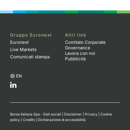
Emittenti e Operatori
Notizie e Formazione
Docume
Per emit
Docume
Dividen
KID/PRI
Notizie
Servizi 
Formazione
Chi siamo
Listed 
Docume
Formazi
BTP Min
Listing
Statisti
Dati di
Milan
Gruppo Euronext
Altri link
Calenda
Formazi
BONO Mi
Material
Analisi 
Segmen
Euronext
Comitato Corporate
Governance
Live Markets
IPO e M
OAT Min
Intermed
Lavora con noi
Mercato
Comunicati stampa
Pubblicità
Cambi
BUND Mi
Mifid 2
BTP
EN
MiFID 2
BTP Min
Regolam
Market M
Speciali
Opzioni
Academ
RFQ
Opzioni 
Borsa Italiana Spa - Dati sociali
|
Disclaimer
|
Privacy
|
Cookie
Spread 
policy
|
Credits
|
Dichiarazione di accessibilità
Indicato