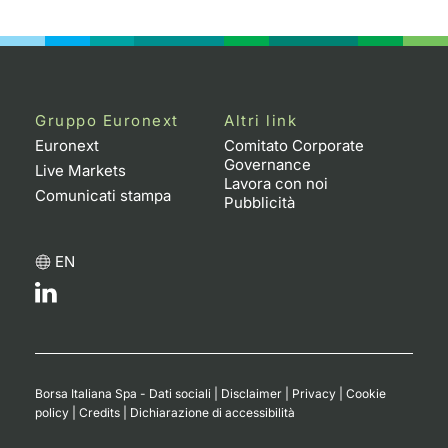
Emittenti e Operatori
Notizie e Formazione
Docume
Per emit
Docume
Dividen
KID/PRI
Notizie
Servizi 
Formazione
Chi siamo
Listed 
Docume
Formazi
BTP Min
Listing
Statisti
Dati di
Milan
Gruppo Euronext
Altri link
Calenda
Formazi
BONO Mi
Material
Analisi 
Segmen
Euronext
Comitato Corporate
Governance
Live Markets
IPO e M
OAT Min
Intermed
Lavora con noi
Mercato
Comunicati stampa
Pubblicità
Cambi
BUND Mi
Mifid 2
BTP
EN
MiFID 2
BTP Min
Regolam
Market M
Speciali
Opzioni
Academ
RFQ
Opzioni 
Borsa Italiana Spa - Dati sociali
|
Disclaimer
|
Privacy
|
Cookie
Spread 
policy
|
Credits
|
Dichiarazione di accessibilità
Indicato