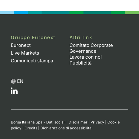
Emittenti e Operatori
Notizie e Formazione
Docume
Per emit
Docume
Dividen
KID/PRI
Notizie
Servizi 
Formazione
Chi siamo
Listed 
Docume
Formazi
BTP Min
Listing
Statisti
Dati di
Milan
Gruppo Euronext
Altri link
Calenda
Formazi
BONO Mi
Material
Analisi 
Segmen
Euronext
Comitato Corporate
Governance
Live Markets
IPO e M
OAT Min
Intermed
Lavora con noi
Mercato
Comunicati stampa
Pubblicità
Cambi
BUND Mi
Mifid 2
BTP
EN
MiFID 2
BTP Min
Regolam
Market M
Speciali
Opzioni
Academ
RFQ
Opzioni 
Borsa Italiana Spa - Dati sociali
|
Disclaimer
|
Privacy
|
Cookie
Spread 
policy
|
Credits
|
Dichiarazione di accessibilità
Indicato