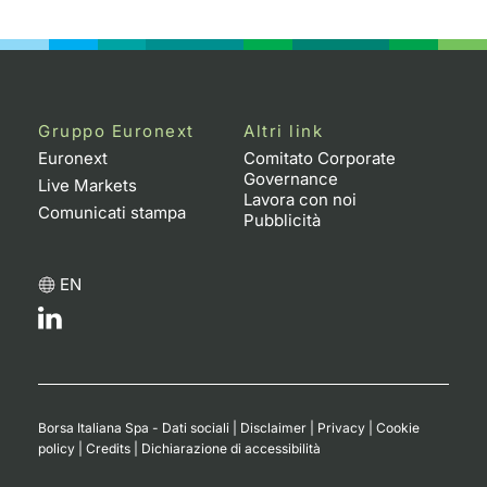
Emittenti e Operatori
Notizie e Formazione
Docume
Per emit
Docume
Dividen
KID/PRI
Notizie
Servizi 
Formazione
Chi siamo
Listed 
Docume
Formazi
BTP Min
Listing
Statisti
Dati di
Milan
Gruppo Euronext
Altri link
Calenda
Formazi
BONO Mi
Material
Analisi 
Segmen
Euronext
Comitato Corporate
Governance
Live Markets
IPO e M
OAT Min
Intermed
Lavora con noi
Mercato
Comunicati stampa
Pubblicità
Cambi
BUND Mi
Mifid 2
BTP
EN
MiFID 2
BTP Min
Regolam
Market M
Speciali
Opzioni
Academ
RFQ
Opzioni 
Borsa Italiana Spa - Dati sociali
|
Disclaimer
|
Privacy
|
Cookie
Spread 
policy
|
Credits
|
Dichiarazione di accessibilità
Indicato