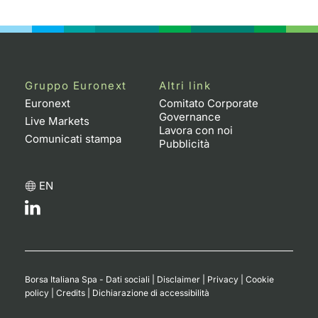
Emittenti e Operatori
Notizie e Formazione
Docume
Per emit
Docume
Dividen
KID/PRI
Notizie
Servizi 
Formazione
Chi siamo
Listed 
Docume
Formazi
BTP Min
Listing
Statisti
Dati di
Milan
Gruppo Euronext
Altri link
Calenda
Formazi
BONO Mi
Material
Analisi 
Segmen
Euronext
Comitato Corporate
Governance
Live Markets
IPO e M
OAT Min
Intermed
Lavora con noi
Mercato
Comunicati stampa
Pubblicità
Cambi
BUND Mi
Mifid 2
BTP
EN
MiFID 2
BTP Min
Regolam
Market M
Speciali
Opzioni
Academ
RFQ
Opzioni 
Borsa Italiana Spa - Dati sociali
|
Disclaimer
|
Privacy
|
Cookie
Spread 
policy
|
Credits
|
Dichiarazione di accessibilità
Indicato