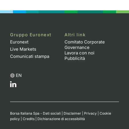
Emittenti e Operatori
Notizie e Formazione
Docume
Per emit
Docume
Dividen
KID/PRI
Notizie
Servizi 
Formazione
Chi siamo
Listed 
Docume
Formazi
BTP Min
Listing
Statisti
Dati di
Milan
Gruppo Euronext
Altri link
Calenda
Formazi
BONO Mi
Material
Analisi 
Segmen
Euronext
Comitato Corporate
Governance
Live Markets
IPO e M
OAT Min
Intermed
Lavora con noi
Mercato
Comunicati stampa
Pubblicità
Cambi
BUND Mi
Mifid 2
BTP
EN
MiFID 2
BTP Min
Regolam
Market M
Speciali
Opzioni
Academ
RFQ
Opzioni 
Borsa Italiana Spa - Dati sociali
|
Disclaimer
|
Privacy
|
Cookie
Spread 
policy
|
Credits
|
Dichiarazione di accessibilità
Indicato