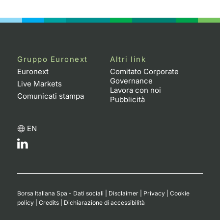
Emittenti e Operatori
Notizie e Formazione
Docume
Per emit
Docume
Dividen
KID/PRI
Notizie
Servizi 
Formazione
Chi siamo
Listed 
Docume
Formazi
BTP Min
Listing
Statisti
Dati di
Milan
Gruppo Euronext
Altri link
Calenda
Formazi
BONO Mi
Material
Analisi 
Segmen
Euronext
Comitato Corporate
Governance
Live Markets
IPO e M
OAT Min
Intermed
Lavora con noi
Mercato
Comunicati stampa
Pubblicità
Cambi
BUND Mi
Mifid 2
BTP
EN
MiFID 2
BTP Min
Regolam
Market M
Speciali
Opzioni
Academ
RFQ
Opzioni 
Borsa Italiana Spa - Dati sociali
|
Disclaimer
|
Privacy
|
Cookie
Spread 
policy
|
Credits
|
Dichiarazione di accessibilità
Indicato