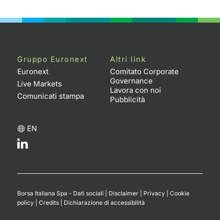
Emittenti e Operatori
Notizie e Formazione
Docume
Per emit
Docume
Dividen
KID/PRI
Notizie
Servizi 
Formazione
Chi siamo
Listed 
Docume
Formazi
BTP Min
Listing
Statisti
Dati di
Milan
Gruppo Euronext
Altri link
Calenda
Formazi
BONO Mi
Material
Analisi 
Segmen
Euronext
Comitato Corporate
Governance
Live Markets
IPO e M
OAT Min
Intermed
Lavora con noi
Mercato
Comunicati stampa
Pubblicità
Cambi
BUND Mi
Mifid 2
BTP
EN
MiFID 2
BTP Min
Regolam
Market M
Speciali
Opzioni
Academ
RFQ
Opzioni 
Borsa Italiana Spa - Dati sociali
|
Disclaimer
|
Privacy
|
Cookie
Spread 
policy
|
Credits
|
Dichiarazione di accessibilità
Indicato