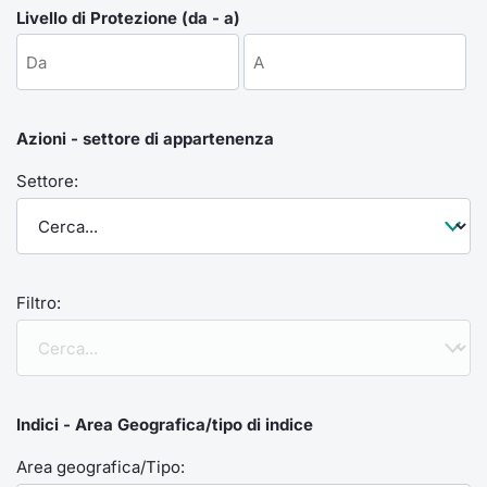
Formaz
Livello di Protezione (da - a)
Specific
Statisti
Avvisi
Azioni - settore di appartenenza
Market
Settore:
KID
Filtro:
Indici - Area Geografica/tipo di indice
Area geografica/Tipo: