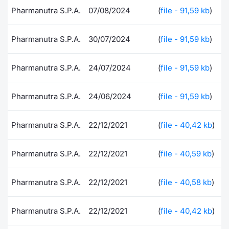
Pharmanutra S.P.A.
07/08/2024
(
file - 91,59 kb
)
Documenti
Notizie e Formazione
Settoria
Per emit
Docume
Dividen
Emittent
KID/PRI
Notizie
Servizi 
Pharmanutra S.P.A.
30/07/2024
(
file - 91,59 kb
)
Listed Brands
Chi siamo
Docume
Formazi
BTP Min
Formaz
Listing
Statisti
Dati di
Milan
Calendario Conferenze
Formazi
BONO Mi
Material
Analisi 
Pharmanutra S.P.A.
24/07/2024
(
file - 91,59 kb
)
Segmen
IPO e Matricole
OAT Min
Intermed
Pharmanutra S.P.A.
24/06/2024
(
file - 91,59 kb
)
Mercato
Cambi
BUND Mi
Mifid 2
BTP
Pharmanutra S.P.A.
22/12/2021
(
file - 40,42 kb
)
MiFID 2
BTP Min
Regolam
Market M
Pharmanutra S.P.A.
22/12/2021
(
file - 40,59 kb
)
Speciali
Opzioni
Academ
RFQ
Pharmanutra S.P.A.
22/12/2021
(
file - 40,58 kb
)
Opzioni 
Spread 
Pharmanutra S.P.A.
22/12/2021
(
file - 40,42 kb
)
Indicato