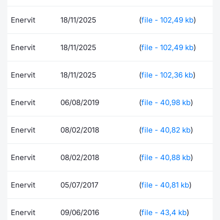
Documenti
Notizie e Formazione
Settoria
Per emit
Docume
Dividen
Emittent
KID/PRI
Notizie
Servizi 
Enervit
18/11/2025
(
file - 102,49 kb
)
Listed Brands
Chi siamo
Docume
Formazi
BTP Min
Formaz
Listing
Statisti
Dati di
Enervit
18/11/2025
(
file - 102,49 kb
)
Milan
Calendario Conferenze
Formazi
BONO Mi
Material
Analisi 
Segmen
Enervit
18/11/2025
(
file - 102,36 kb
)
IPO e Matricole
OAT Min
Intermed
Mercato
Enervit
06/08/2019
(
file - 40,98 kb
)
Cambi
BUND Mi
Mifid 2
BTP
Enervit
08/02/2018
(
file - 40,82 kb
)
MiFID 2
BTP Min
Regolam
Market M
Speciali
Enervit
08/02/2018
(
file - 40,88 kb
)
Opzioni
Academ
RFQ
Enervit
05/07/2017
(
file - 40,81 kb
)
Opzioni 
Spread 
Indicato
Enervit
09/06/2016
(
file - 43,4 kb
)